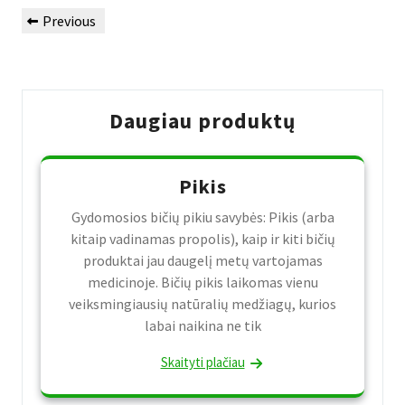
Navigacija
Previous
Previous
tarp
Post
įrašų
Daugiau produktų
Pikis
Gydomosios bičių pikiu savybės: Pikis (arba
kitaip vadinamas propolis), kaip ir kiti bičių
produktai jau daugelį metų vartojamas
medicinoje. Bičių pikis laikomas vienu
veiksmingiausių natūralių medžiagų, kurios
labai naikina ne tik
Skaityti plačiau