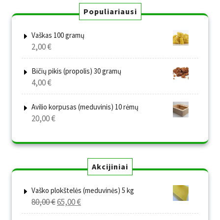
Populiariausi
Vaškas 100 gramų
2,00
€
Bičių pikis (propolis) 30 gramų
4,00
€
Avilio korpusas (meduvinis) 10 rėmų
20,00
€
Akcijiniai
Vaško plokštelės (meduvinės) 5 kg
Original
Current
80,00
€
65,00
€
price
price