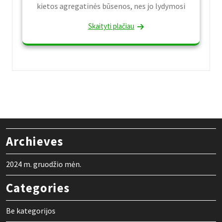
kietos agregatinės būsenos, nes jo lydymosi
Skaityti plačiau
Archieves
2024 m. gruodžio mėn.
Categories
Be kategorijos