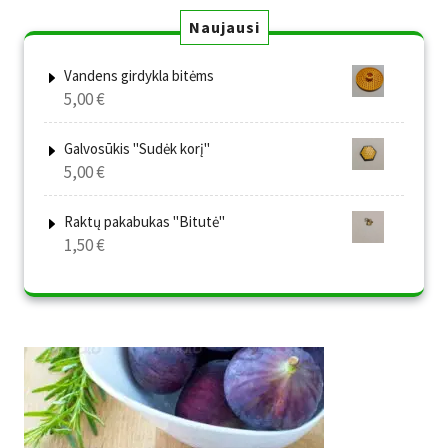
Naujausi
Vandens girdykla bitėms
5,00
€
Galvosūkis "Sudėk korį"
5,00
€
Raktų pakabukas "Bitutė"
1,50
€