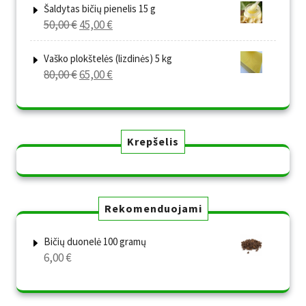
was:
is:
Šaldytas bičių pienelis 15 g
Original
Current
50,00
€
45,00
€
80,00 €.
65,00 €.
price
price
was:
is:
Vaško plokštelės (lizdinės) 5 kg
Original
Current
80,00
€
65,00
€
50,00 €.
45,00 €.
price
price
was:
is:
80,00 €.
65,00 €.
Krepšelis
Rekomenduojami
Bičių duonelė 100 gramų
6,00
€