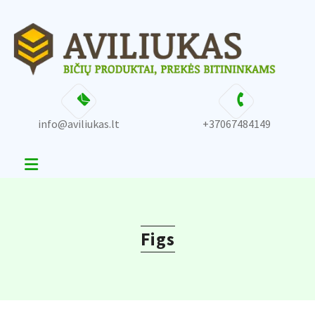
Skip
content
to
content
info@aviliukas.lt
+37067484149
Figs