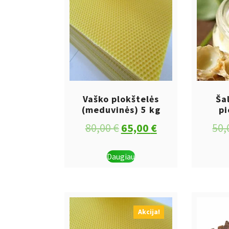
Vaško plokštelės
Ša
(meduvinės) 5 kg
pi
Original
Current
80,00
€
65,00
€
50,
price
price
Daugiau
was:
is:
80,00 €.
65,00 €.
Akcija!