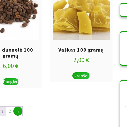
ų duonelė 100
Vaškas 100 gramų
gramų
2,00
€
6,00
€
Į krepšelį
Daugiau
1
2
→