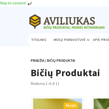
Skip to content
Skip
to
content
TITULINIS
MŪSŲ PARDUOTUVĖ
APIE PR
PRADŽIA
/ BIČIŲ PRODUKTAI
Bičių Produktai
Rūšiuojama
Rodoma 1–6 iš 11
pagal
naujausią
Akcija!