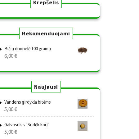
Krepšelis
Rekomenduojami
Bičių duonelė 100 gramų
6,00
€
Naujausi
Vandens girdykla bitėms
5,00
€
Galvosūkis "Sudėk korį"
5,00
€