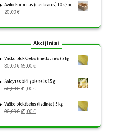
Avilio korpusas (meduvinis) 10 rėmų
20,00
€
Akcijiniai
Vaško plokštelės (meduvinės) 5 kg
Original
Current
80,00
€
65,00
€
price
price
was:
is:
Šaldytas bičių pienelis 15 g
Original
Current
50,00
€
45,00
€
80,00 €.
65,00 €.
price
price
was:
is:
Vaško plokštelės (lizdinės) 5 kg
Original
Current
80,00
€
65,00
€
50,00 €.
45,00 €.
price
price
was:
is:
80,00 €.
65,00 €.