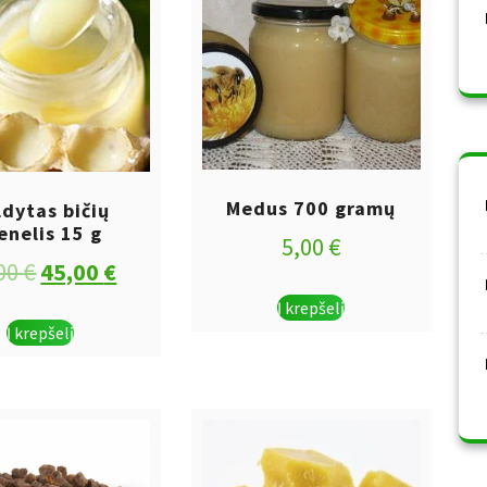
Medus 700 gramų
ldytas bičių
enelis 15 g
5,00
€
Original
Current
00
€
45,00
€
price
price
Į krepšelį
Į krepšelį
was:
is:
50,00 €.
45,00 €.