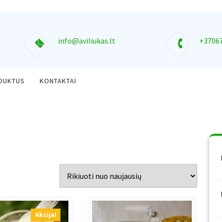
info@aviliukas.lt
+3706
ODUKTUS
KONTAKTAI
Akcija!