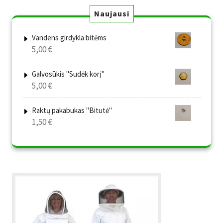
Naujausi
Vandens girdykla bitėms
5,00
€
Galvosūkis "Sudėk korį"
5,00
€
Raktų pakabukas "Bitutė"
1,50
€