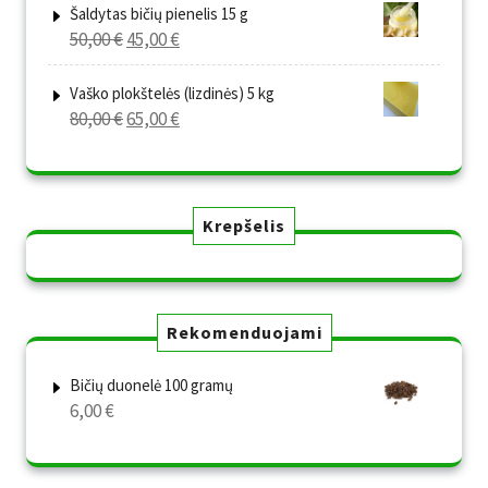
was:
is:
Šaldytas bičių pienelis 15 g
Original
Current
50,00
€
45,00
€
80,00 €.
65,00 €.
price
price
was:
is:
Vaško plokštelės (lizdinės) 5 kg
Original
Current
80,00
€
65,00
€
50,00 €.
45,00 €.
price
price
was:
is:
80,00 €.
65,00 €.
Krepšelis
Rekomenduojami
Bičių duonelė 100 gramų
6,00
€