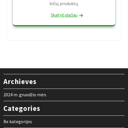
bičių produktų.
Skaityti plačiau
Archieves
2024 m. gruodžio mėn.
Categories
Be kategorijos