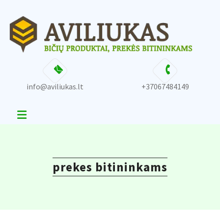
Skip
content
to
content
info@aviliukas.lt
+37067484149
prekes bitininkams