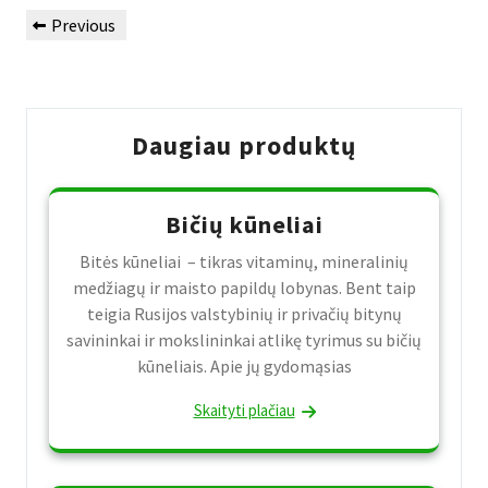
Navigacija
Previous
Previous
tarp
Post
įrašų
Daugiau produktų
Bičių kūneliai
Bitės kūneliai – tikras vitaminų, mineralinių
medžiagų ir maisto papildų lobynas. Bent taip
teigia Rusijos valstybinių ir privačių bitynų
savininkai ir mokslininkai atlikę tyrimus su bičių
kūneliais. Apie jų gydomąsias
Skaityti plačiau