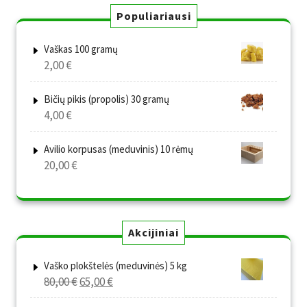
Populiariausi
Vaškas 100 gramų
2,00
€
Bičių pikis (propolis) 30 gramų
4,00
€
Avilio korpusas (meduvinis) 10 rėmų
20,00
€
Akcijiniai
Vaško plokštelės (meduvinės) 5 kg
Original
Current
80,00
€
65,00
€
price
price