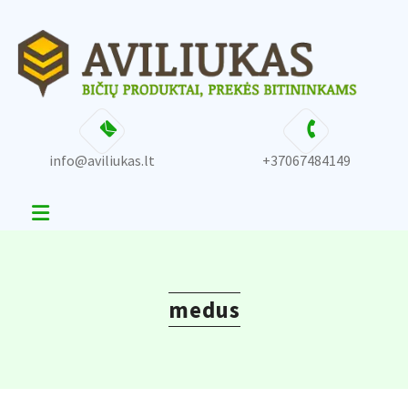
Skip
content
to
content
info@aviliukas.lt
+37067484149
medus