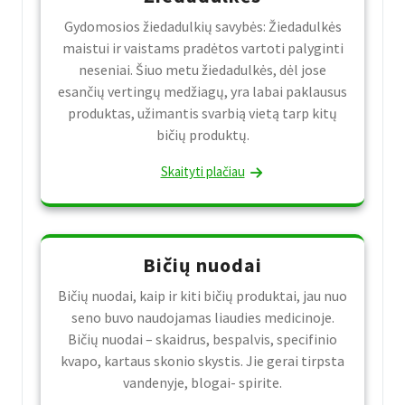
Gydomosios žiedadulkių savybės: Žiedadulkės
maistui ir vaistams pradėtos vartoti palyginti
neseniai. Šiuo metu žiedadulkės, dėl jose
esančių vertingų medžiagų, yra labai paklausus
produktas, užimantis svarbią vietą tarp kitų
bičių produktų.
Skaityti plačiau
Bičių nuodai
Bičių nuodai, kaip ir kiti bičių produktai, jau nuo
seno buvo naudojamas liaudies medicinoje.
Bičių nuodai – skaidrus, bespalvis, specifinio
kvapo, kartaus skonio skystis. Jie gerai tirpsta
vandenyje, blogai- spirite.