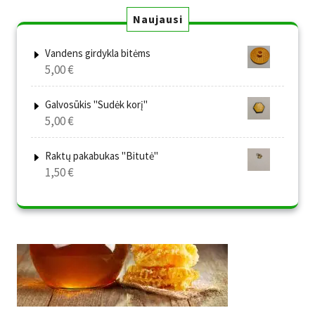
Naujausi
Vandens girdykla bitėms
5,00
€
Galvosūkis "Sudėk korį"
5,00
€
Raktų pakabukas "Bitutė"
1,50
€