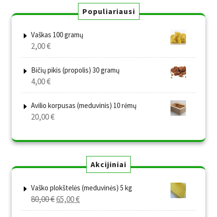
Populiariausi
Vaškas 100 gramų
2,00
€
Bičių pikis (propolis) 30 gramų
4,00
€
Avilio korpusas (meduvinis) 10 rėmų
20,00
€
Akcijiniai
Vaško plokštelės (meduvinės) 5 kg
Original
Current
80,00
€
65,00
€
price
price