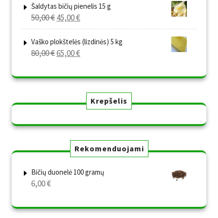
was:
is:
Šaldytas bičių pienelis 15 g
Original
Current
50,00
€
45,00
€
80,00 €.
65,00 €.
price
price
was:
is:
Vaško plokštelės (lizdinės) 5 kg
Original
Current
80,00
€
65,00
€
50,00 €.
45,00 €.
price
price
was:
is:
80,00 €.
65,00 €.
Krepšelis
Rekomenduojami
Bičių duonelė 100 gramų
6,00
€