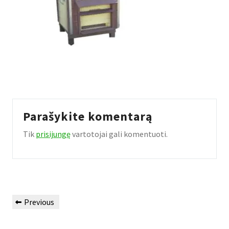
Parašykite komentarą
Tik
prisijungę
vartotojai gali komentuoti.
Navigacija
Previous
Previous
tarp
Post
įrašų