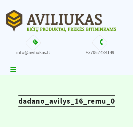
Skip
content
to
content
info@aviliukas.lt
+37067484149
dadano_avilys_16_remu_0