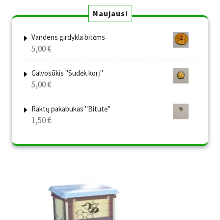
Naujausi
Vandens girdykla bitėms
5,00
€
Galvosūkis "Sudėk korį"
5,00
€
Raktų pakabukas "Bitutė"
1,50
€