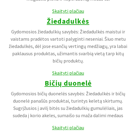
Skaityti plačiau
Žiedadulkės
Gydomosios žiedadulkių savybės: Žiedadulkės maistui ir
vaistams pradėtos vartoti palyginti neseniai. Šiuo metu
žiedadulkės, dėl jose esančių vertingų medžiagų, yra labai
paklausus produktas, užimantis svarbią vietą tarp kitų
bičių produktų.
Skaityti plačiau
Bičių duonelė
Gydomosios bičių duonelės savybės: Žiedadulkės ir bičių
duonelė panašūs produktai, turintys keletą skirtumų.
Sugrįžusios į avilį bitės su žiedadulkių gumulėliais, jas
sudeda į korio akeles, sumaišo su maža dalimi medaus
Skaityti plačiau