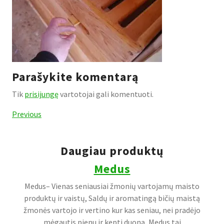
Parašykite komentarą
Tik
prisijungę
vartotojai gali komentuoti.
Navigacija
Previous
Previous
Post
tarp
įrašų
Daugiau produktų
Medus
Medus– Vienas seniausiai žmonių vartojamų maisto
produktų ir vaistų, Saldų ir aromatingą bičių maistą
žmonės vartojo ir vertino kur kas seniau, nei pradėjo
mėgautis pienu ir kepti duoną, Medus tai