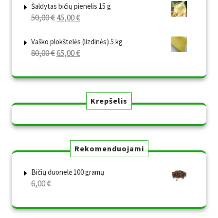
was:
is:
Šaldytas bičių pienelis 15 g
Original
Current
50,00
€
45,00
€
80,00 €.
65,00 €.
price
price
was:
is:
Vaško plokštelės (lizdinės) 5 kg
Original
Current
80,00
€
65,00
€
50,00 €.
45,00 €.
price
price
was:
is:
80,00 €.
65,00 €.
Krepšelis
Rekomenduojami
Bičių duonelė 100 gramų
6,00
€