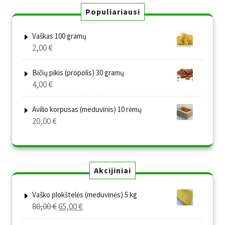
Populiariausi
Vaškas 100 gramų
2,00
€
Bičių pikis (propolis) 30 gramų
4,00
€
Avilio korpusas (meduvinis) 10 rėmų
20,00
€
Akcijiniai
Vaško plokštelės (meduvinės) 5 kg
Original
Current
80,00
€
65,00
€
price
price