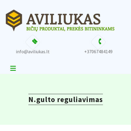
Skip
content
to
content
info@aviliukas.lt
+37067484149
N.gulto reguliavimas