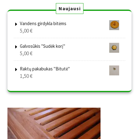
Naujausi
Vandens girdykla bitėms
5,00
€
Galvosūkis "Sudėk korį"
5,00
€
Raktų pakabukas "Bitutė"
1,50
€