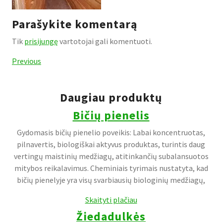
Parašykite komentarą
Tik
prisijungę
vartotojai gali komentuoti.
Navigacija
Previous
Previous
Post
tarp
įrašų
Daugiau produktų
Bičių pienelis
Gydomasis bičių pienelio poveikis: Labai koncentruotas,
pilnavertis, biologiškai aktyvus produktas, turintis daug
vertingų maistinių medžiagų, atitinkančių subalansuotos
mitybos reikalavimus. Cheminiais tyrimais nustatyta, kad
bičių pienelyje yra visų svarbiausių biologinių medžiagų,
Skaityti plačiau
Žiedadulkės