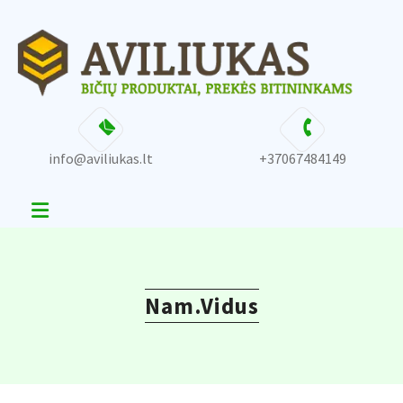
Skip
content
to
content
info@aviliukas.lt
+37067484149
Nam.Vidus