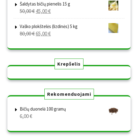
was:
is:
Šaldytas bičių pienelis 15 g
Original
Current
50,00
€
45,00
€
80,00 €.
65,00 €.
price
price
was:
is:
Vaško plokštelės (lizdinės) 5 kg
Original
Current
80,00
€
65,00
€
50,00 €.
45,00 €.
price
price
was:
is:
80,00 €.
65,00 €.
Krepšelis
Rekomenduojami
Bičių duonelė 100 gramų
6,00
€