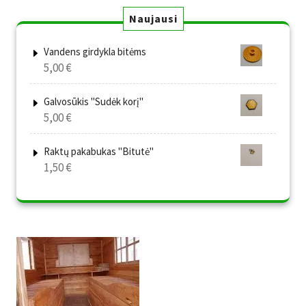
Naujausi
Vandens girdykla bitėms
5,00
€
Galvosūkis "Sudėk korį"
5,00
€
Raktų pakabukas "Bitutė"
1,50
€