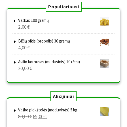
Populiariausi
Vaškas 100 gramų
2,00
€
Bičių pikis (propolis) 30 gramų
4,00
€
Avilio korpusas (meduvinis) 10 rėmų
20,00
€
Akcijiniai
Vaško plokštelės (meduvinės) 5 kg
Original
Current
80,00
€
65,00
€
price
price