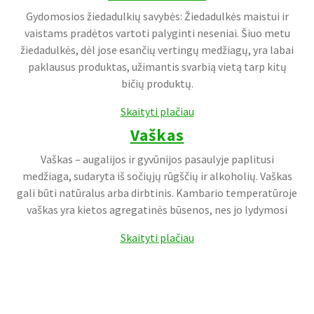
Gydomosios žiedadulkių savybės: Žiedadulkės maistui ir
vaistams pradėtos vartoti palyginti neseniai. Šiuo metu
žiedadulkės, dėl jose esančių vertingų medžiagų, yra labai
paklausus produktas, užimantis svarbią vietą tarp kitų
bičių produktų.
Skaityti plačiau
Vaškas
Vaškas – augalijos ir gyvūnijos pasaulyje paplitusi
medžiaga, sudaryta iš sočiųjų rūgščių ir alkoholių. Vaškas
gali būti natūralus arba dirbtinis. Kambario temperatūroje
vaškas yra kietos agregatinės būsenos, nes jo lydymosi
Skaityti plačiau