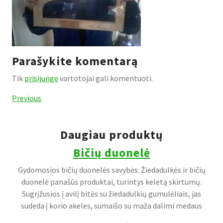
Parašykite komentarą
Tik
prisijungę
vartotojai gali komentuoti.
Navigacija
Previous
Previous
Post
tarp
įrašų
Daugiau produktų
Bičių duonelė
Gydomosios bičių duonelės savybės: Žiedadulkės ir bičių
duonelė panašūs produktai, turintys keletą skirtumų.
Sugrįžusios į avilį bitės su žiedadulkių gumulėliais, jas
sudeda į korio akeles, sumaišo su maža dalimi medaus