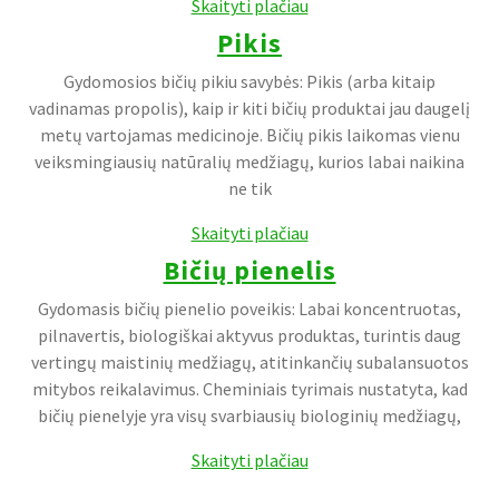
Skaityti plačiau
Pikis
Gydomosios bičių pikiu savybės: Pikis (arba kitaip
vadinamas propolis), kaip ir kiti bičių produktai jau daugelį
metų vartojamas medicinoje. Bičių pikis laikomas vienu
veiksmingiausių natūralių medžiagų, kurios labai naikina
ne tik
Skaityti plačiau
Bičių pienelis
Gydomasis bičių pienelio poveikis: Labai koncentruotas,
pilnavertis, biologiškai aktyvus produktas, turintis daug
vertingų maistinių medžiagų, atitinkančių subalansuotos
mitybos reikalavimus. Cheminiais tyrimais nustatyta, kad
bičių pienelyje yra visų svarbiausių biologinių medžiagų,
Skaityti plačiau