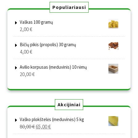
Populiariausi
Vaškas 100 gramų
2,00
€
Bičių pikis (propolis) 30 gramų
4,00
€
Avilio korpusas (meduvinis) 10 rėmų
20,00
€
Akcijiniai
Vaško plokštelės (meduvinės) 5 kg
Original
Current
80,00
€
65,00
€
price
price