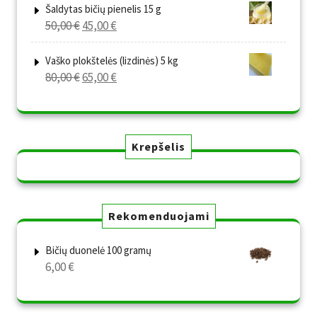
was:
is:
Šaldytas bičių pienelis 15 g
Original
Current
50,00
€
45,00
€
80,00 €.
65,00 €.
price
price
was:
is:
Vaško plokštelės (lizdinės) 5 kg
Original
Current
80,00
€
65,00
€
50,00 €.
45,00 €.
price
price
was:
is:
80,00 €.
65,00 €.
Krepšelis
Rekomenduojami
Bičių duonelė 100 gramų
6,00
€