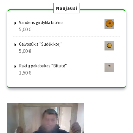
Naujausi
Vandens girdykla bitėms
5,00
€
Galvosūkis "Sudėk korį"
5,00
€
Raktų pakabukas "Bitutė"
1,50
€