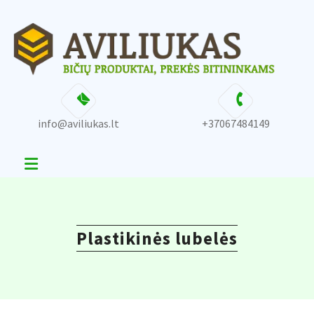
Skip
content
to
content
info@aviliukas.lt
+37067484149
Plastikinės lubelės