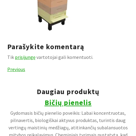
Parašykite komentarą
Tik
prisijungę
vartotojai gali komentuoti.
Navigacija
Previous
Previous
Post
tarp
įrašų
Daugiau produktų
Bičių pienelis
Gydomasis bičių pienelio poveikis: Labai koncentruotas,
pilnavertis, biologiškai aktyvus produktas, turintis daug
vertingų maistinių medžiagų, atitinkančių subalansuotos
mitybos reikalavimus. Cheminiais tyrimais nustatyta, kad