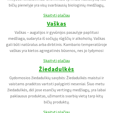
bičių pienelyje yra visų svarbiausių biologinių medžiagų,
Skaityti plačiau
Vaškas
Vaškas – augalijos ir gyvūnijos pasaulyje paplitusi
medžiaga, sudaryta iš sočiųjų rūgščių ir alkoholių. Vaškas
gali būti natūralus arba dirbtinis. Kambario temperatūroje
vaškas yra kietos agregatinės būsenos, nes jo lydymosi
Skaityti plačiau
Žiedadulkės
Gydomosios žiedadulkių savybės: Žiedadulkės maistui ir
vaistams pradėtos vartoti palyginti neseniai. Šiuo metu
žiedadulkės, dėl jose esančių vertingų medžiagų, yra labai
paklausus produktas, užimantis svarbią vietą tarp kitų
bičių produktų.
Skaityti plačiau