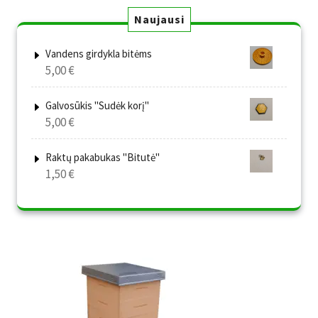
Naujausi
Vandens girdykla bitėms
5,00
€
Galvosūkis "Sudėk korį"
5,00
€
Raktų pakabukas "Bitutė"
1,50
€