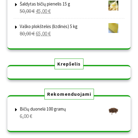
was:
is:
Šaldytas bičių pienelis 15 g
Original
Current
50,00
€
45,00
€
80,00 €.
65,00 €.
price
price
was:
is:
Vaško plokštelės (lizdinės) 5 kg
Original
Current
80,00
€
65,00
€
50,00 €.
45,00 €.
price
price
was:
is:
80,00 €.
65,00 €.
Krepšelis
Rekomenduojami
Bičių duonelė 100 gramų
6,00
€