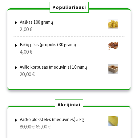
Populiariausi
Vaškas 100 gramų
2,00
€
Bičių pikis (propolis) 30 gramų
4,00
€
Avilio korpusas (meduvinis) 10 rėmų
20,00
€
Akcijiniai
Vaško plokštelės (meduvinės) 5 kg
Original
Current
80,00
€
65,00
€
price
price