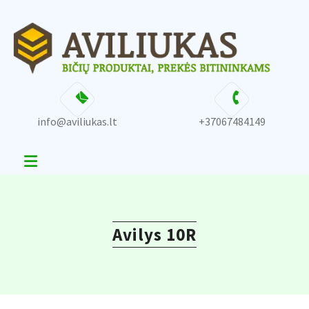
Skip
content
to
content
info@aviliukas.lt
+37067484149
Avilys 10R