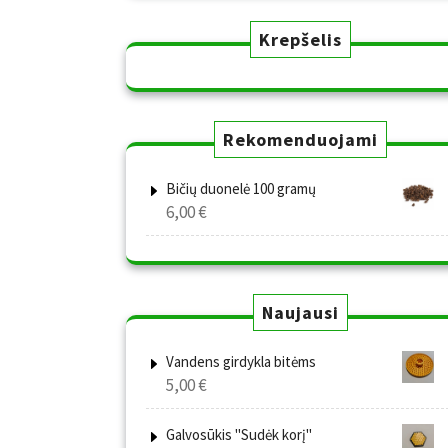
80,00 €.
65,00 €.
Krepšelis
Rekomenduojami
Bičių duonelė 100 gramų
6,00
€
Naujausi
Vandens girdykla bitėms
5,00
€
Galvosūkis "Sudėk korį"