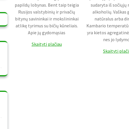
papildų lobynas. Bent taip teigia
sudaryta iš sočiųjų 
Rusijos valstybinių ir privačių
alkoholių. Vaškas g
bitynų savininkai ir mokslininkai
natūralus arba dir
atlikę tyrimus su bičių kūneliais.
Kambario temperatūr
Apie jų gydomąsias
yra kietos agregatin
nes jo lydym
Skaityti plačiau
Skaityti plač