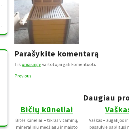
Parašykite komentarą
Tik
prisijungę
vartotojai gali komentuoti.
Navigacija
Previous
Previous
Post
tarp
Daugiau pr
įrašų
Bičių kūneliai
Vaška
Bitės kūneliai – tikras vitaminų,
Vaškas – augalijos ir
mineralinių medžiagų ir maisto
pasaulyje paplitusi