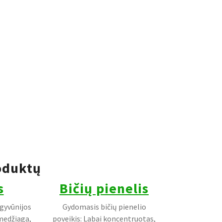
oduktų
s
Bičių pienelis
 gyvūnijos
Gydomasis bičių pienelio
 medžiaga,
poveikis: Labai koncentruotas,