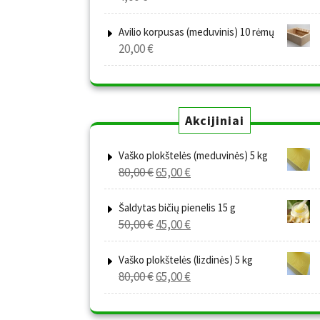
Avilio korpusas (meduvinis) 10 rėmų
20,00
€
Akcijiniai
Vaško plokštelės (meduvinės) 5 kg
Original
Current
80,00
€
65,00
€
price
price
was:
is:
Šaldytas bičių pienelis 15 g
Original
Current
50,00
€
45,00
€
80,00 €.
65,00 €.
price
price
was:
is:
Vaško plokštelės (lizdinės) 5 kg
Original
Current
80,00
€
65,00
€
50,00 €.
45,00 €.
price
price
was:
is: