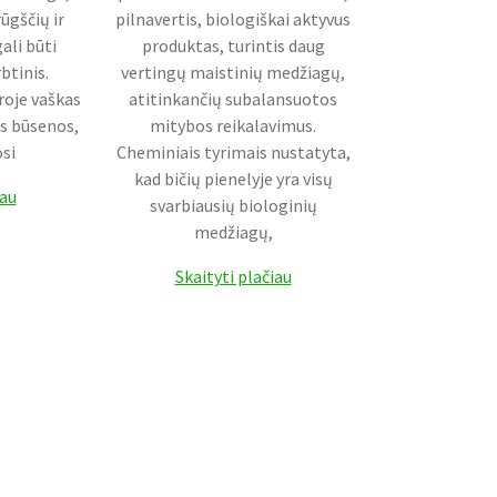
rūgščių ir
pilnavertis, biologiškai aktyvus
ali būti
produktas, turintis daug
btinis.
vertingų maistinių medžiagų,
oje vaškas
atitinkančių subalansuotos
ės būsenos,
mitybos reikalavimus.
osi
Cheminiais tyrimais nustatyta,
kad bičių pienelyje yra visų
iau
svarbiausių biologinių
medžiagų,
Skaityti plačiau