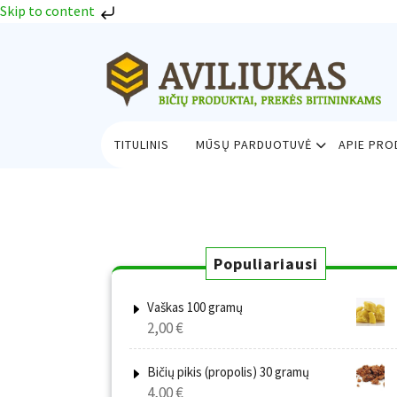
Skip to content
Skip
to
content
TITULINIS
MŪSŲ PARDUOTUVĖ
APIE PR
Populiariausi
Vaškas 100 gramų
2,00
€
Bičių pikis (propolis) 30 gramų
4,00
€