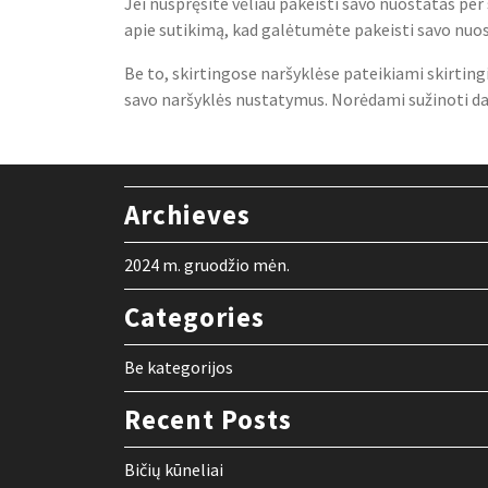
Jei nuspręsite vėliau pakeisti savo nuostatas per
apie sutikimą, kad galėtumėte pakeisti savo nuost
Be to, skirtingose naršyklėse pateikiami skirting
savo naršyklės nustatymus. Norėdami sužinoti daug
Archieves
2024 m. gruodžio mėn.
Categories
Be kategorijos
Recent Posts
Bičių kūneliai