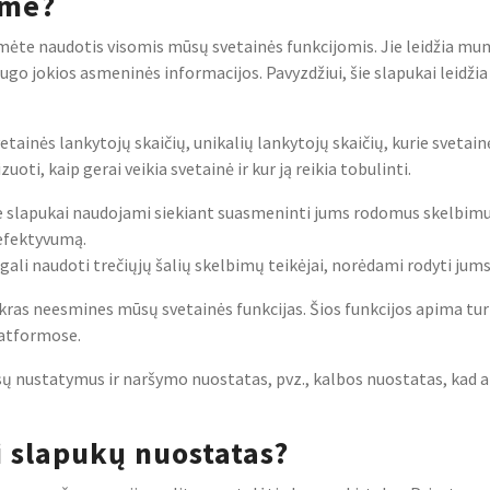
ame?
umėte naudotis visomis mūsų svetainės funkcijomis. Jie leidžia mums
jokios asmeninės informacijos. Pavyzdžiui, šie slapukai leidžia pr
svetainės lankytojų skaičių, unikalių lankytojų skaičių, kurie sveta
oti, kaip gerai veikia svetainė ir kur ją reikia tobulinti.
 slapukai naudojami siekiant suasmeninti jums rodomus skelbimus, 
efektyvumą.
ali naudoti trečiųjų šalių skelbimų teikėjai, norėdami rodyti jums
ikras neesmines mūsų svetainės funkcijas. Šios funkcijos apima turin
latformose.
sų nustatymus ir naršymo nuostatas, pvz., kalbos nuostatas, kad 
i slapukų nuostatas?