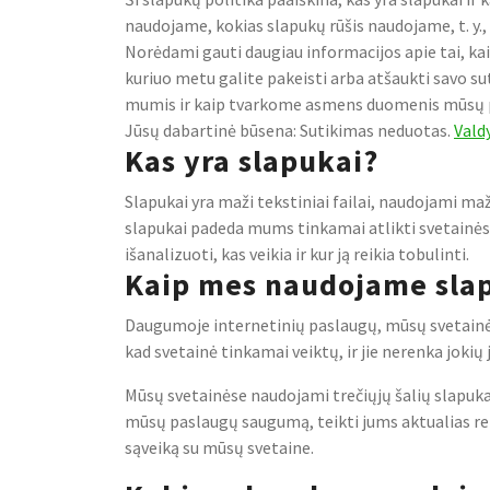
naudojame, kokias slapukų rūšis naudojame, t. y.,
Norėdami gauti daugiau informacijos apie tai, 
kuriuo metu galite pakeisti arba atšaukti savo su
mumis ir kaip tvarkome asmens duomenis mūsų priv
Jūsų dabartinė būsena: Sutikimas neduotas.
Vald
Kas yra slapukai?
Slapukai yra maži tekstiniai failai, naudojami ma
slapukai padeda mums tinkamai atlikti svetainės v
išanalizuoti, kas veikia ir kur ją reikia tobulinti.
Kaip mes naudojame sla
Daugumoje internetinių paslaugų, mūsų svetainė įva
kad svetainė tinkamai veiktų, ir jie nerenka joki
Mūsų svetainėse naudojami trečiųjų šalių slapukai
mūsų paslaugų saugumą, teikti jums aktualias rekl
sąveiką su mūsų svetaine.