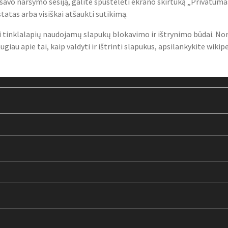
 savo naršymo sesiją, galite spustelėti ekrano skirtuką „Privatuma
atas arba visiškai atšaukti sutikimą.
i tinklalapių naudojamų slapukų blokavimo ir ištrynimo būdai. Norė
iau apie tai, kaip valdyti ir ištrinti slapukus, apsilankykite wiki