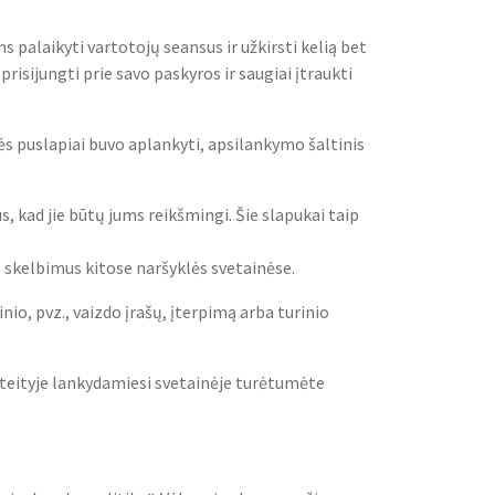
 palaikyti vartotojų seansus ir užkirsti kelią bet
isijungti prie savo paskyros ir saugiai įtraukti
inės puslapiai buvo aplankyti, apsilankymo šaltinis
kad jie būtų jums reikšmingi. Šie slapukai taip
 skelbimus kitose naršyklės svetainėse.
io, pvz., vaizdo įrašų, įterpimą arba turinio
ateityje lankydamiesi svetainėje turėtumėte