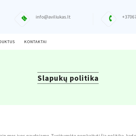
info@aviliukas.lt
+3706
ODUKTUS
KONTAKTAI
Slapukų politika
r kaip mes juos naudojame. Turėtumėte perskaityti šią politiką, kad