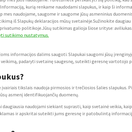
 Informaciją, kurią renkame naudodami slapukus, ir kaip ši informa
kaip mes naudojame, saugome ir saugome jūsų asmeninius duomenis
tikimą iš Slapukų deklaracijos mūsų svetainėje.Sužinokite daugiau a
atumo politikoje.Jūsų sutikimas galioja šiose srityse: aviliukas
yti sutikimo nustatymus.
žoms informacijos dalims saugoti. Slapukai saugomi jūsų įrenginyje,
eikimą, padaryti svetainę saugesnę, suteikti geresnę vartotojo patir
pukus?
iriais tikslais naudoja pirmosios ir trečiosios šalies slapukus. Pi
ų jūsų asmenį identifikuojančių duomenų.
 daugiausia naudojami siekiant suprasti, kaip svetainė veikia, kaip
amas ir apskritai suteikti jums geresnę ir patobulintą informacij