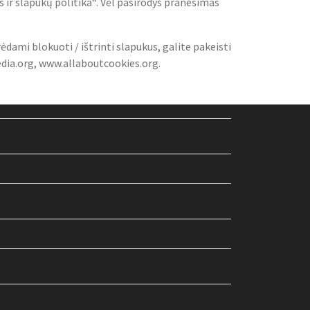
s ir slapukų politika“. Vėl pasirodys pranešimas
dami blokuoti / ištrinti slapukus, galite pakeisti
pedia.org, www.allaboutcookies.org.