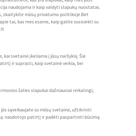
cija naudojama ir kaip valdyti slapukų nuostatas.
, skaitykite mūsų privatumo politikoje.Bet
pie tai, kas mes esame, kaip galite susisiekti su
.lt
 kai svetainė įkeliama į jūsų naršyklę. Šie
tį ir suprasti, kaip svetainė veikia, bei
rmosios šalies slapukai dažniausiai reikalingi,
 jūs sąveikaujate su mūsų svetaine, užtikrinti
ą. naudotojo patirtį ir padėti paspartinti būsimą